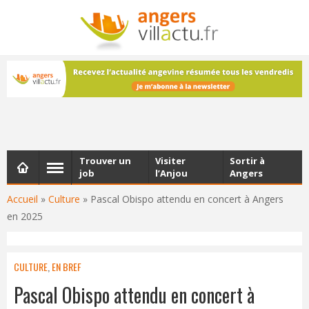
NEWSLETTER
Les dernières actualités d'Angers, chaque vendredi dans
votre boîte e-mail
Trouver un
Visiter
Sortir à
job
l’Anjou
Angers
Accueil
»
Culture
»
Pascal Obispo attendu en concert à Angers
en 2025
CULTURE
,
EN BREF
Pascal Obispo attendu en concert à