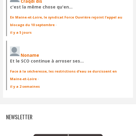
Craqdi dis
c'est la même chose qu'en…
En Maine-et-Loire, le syndicat Force Ouvrière rejoint l’appel au
blocage du 10 septembre
·
il y a 5 jours
Noname
Et le SCO continue à arroser ses…
Face à la sécheresse, les restrictions d’eau se durcissent en
Maine-et-Loire
·
il y a 2 semaines
NEWSLETTER