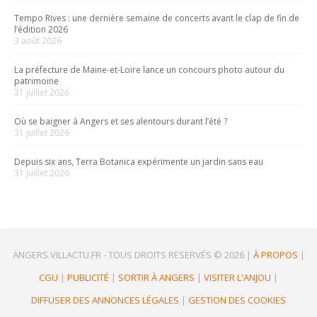
Tempo Rives : une dernière semaine de concerts avant le clap de fin de
l’édition 2026
3 août 2026
La préfecture de Maine-et-Loire lance un concours photo autour du
patrimoine
31 juillet 2026
Où se baigner à Angers et ses alentours durant l’été ?
31 juillet 2026
Depuis six ans, Terra Botanica expérimente un jardin sans eau
31 juillet 2026
ANGERS.VILLACTU.FR -
TOUS DROITS RESERVÉS © 2026
|
À PROPOS
|
CGU
|
PUBLICITÉ
|
SORTIR À ANGERS
|
VISITER L'ANJOU
|
DIFFUSER DES ANNONCES LÉGALES
|
GESTION DES COOKIES