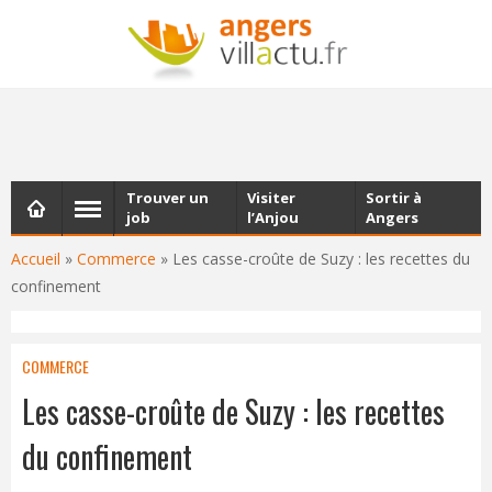
NEWSLETTER
Les dernières actualités d'Angers, chaque vendredi dans
votre boîte e-mail
Trouver un
Visiter
Sortir à
job
l’Anjou
Angers
Accueil
»
Commerce
»
Les casse-croûte de Suzy : les recettes du
confinement
COMMERCE
Les casse-croûte de Suzy : les recettes
du confinement