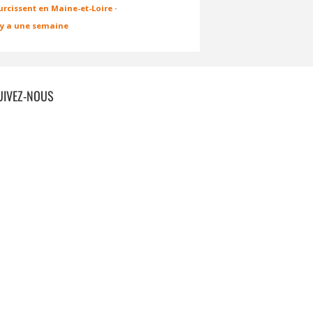
urcissent en Maine-et-Loire
·
l y a une semaine
UIVEZ-NOUS