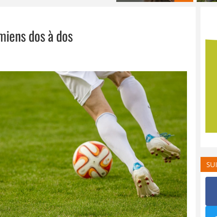
miens dos à dos
SU