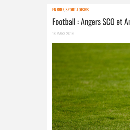
EN BREF
,
SPORT-LOISIRS
Football : Angers SCO et A
18 MARS 2019