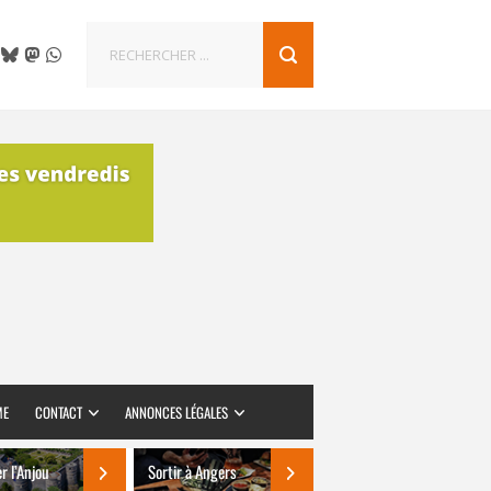
ME
CONTACT
ANNONCES LÉGALES
er l’Anjou
Sortir à Angers