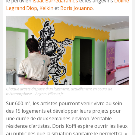
le péruvien
Isaac Barredaramos
et les angevins
Doline
Legrand Diop
,
Kelkin
et
Boris Jouanno
.
Chaque artiste dispose d’un logement, actuellement en cours de
métamorphose – Angers.Villactu.fr
Sur 600 m², les artistes pourront venir vivre au sein
des 15 logements et développer leurs projets pour
une durée de deux semaines environ. Véritable
résidence d’artistes, Doris Koffi espère ouvrir les lieux
au public dès que la situation sanitaire le permettra. «