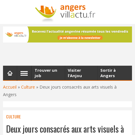
NEWSLETTER
Les dernières actualités d'Angers, chaque vendredi dans
votre boîte e-mail
Trouver un
Visiter
Sortir à
job
l’Anjou
Angers
Accueil
»
Culture
»
Deux jours consacrés aux arts visuels à
Angers
CULTURE
Deux jours consacrés aux arts visuels à