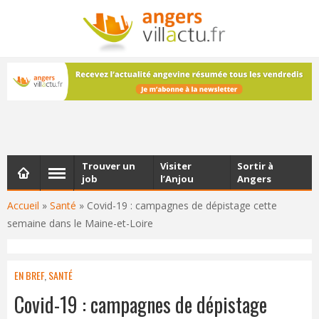
NEWSLETTER
Les dernières actualités d'Angers, chaque vendredi dans
votre boîte e-mail
Trouver un
Visiter
Sortir à
job
l’Anjou
Angers
Accueil
»
Santé
»
Covid-19 : campagnes de dépistage cette
semaine dans le Maine-et-Loire
EN BREF
,
SANTÉ
Covid-19 : campagnes de dépistage