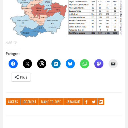
Adil 49
Partager :
Plus
ANGERS
LOGEMENT
MAINE-ET-LOIRE
URBANISME