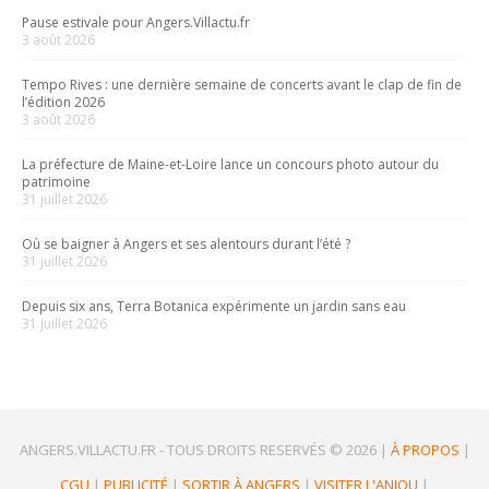
Pause estivale pour Angers.Villactu.fr
3 août 2026
Tempo Rives : une dernière semaine de concerts avant le clap de fin de
l’édition 2026
3 août 2026
La préfecture de Maine-et-Loire lance un concours photo autour du
patrimoine
31 juillet 2026
Où se baigner à Angers et ses alentours durant l’été ?
31 juillet 2026
Depuis six ans, Terra Botanica expérimente un jardin sans eau
31 juillet 2026
ANGERS.VILLACTU.FR -
TOUS DROITS RESERVÉS © 2026
|
À PROPOS
|
CGU
|
PUBLICITÉ
|
SORTIR À ANGERS
|
VISITER L'ANJOU
|