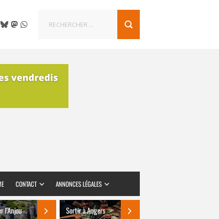
ME
CONTACT
ANNONCES LÉGALES
er l’Anjou
Sortir à Angers