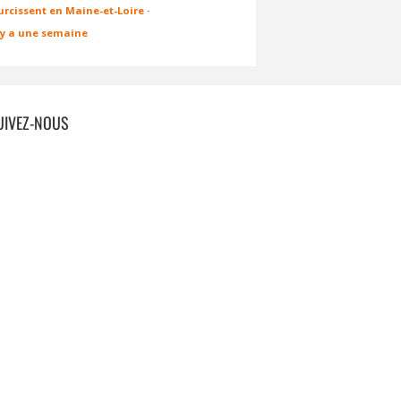
urcissent en Maine-et-Loire
·
l y a une semaine
UIVEZ-NOUS