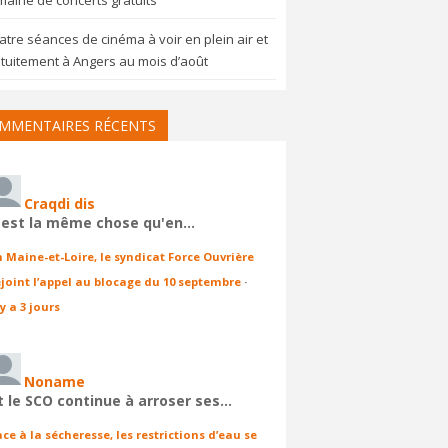
aine de concerts gratuits
tre séances de cinéma à voir en plein air et
tuitement à Angers au mois d’août
MMENTAIRES RÉCENTS
Craqdi dis
'est la même chose qu'en…
n Maine-et-Loire, le syndicat Force Ouvrière
ejoint l’appel au blocage du 10 septembre
·
 y a 3 jours
Noname
t le SCO continue à arroser ses…
ace à la sécheresse, les restrictions d’eau se