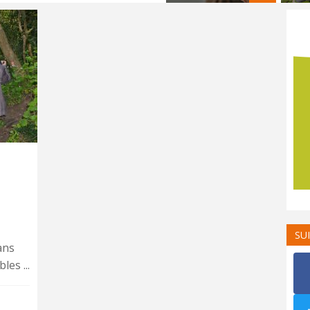
SU
ans
es ...