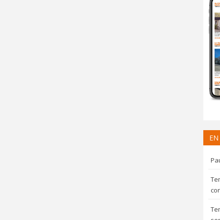
EN
Pau
Te
con
Te