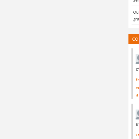
sem
Qua
gra
CO
c
E
r
il
E
F