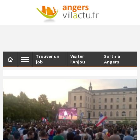
NEWSLETTER
Les dernières actualités d'Angers, chaque vendredi dans
votre boîte e-mail
Trouver un
Visiter
Sortir à
job
l’Anjou
Angers