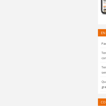
EN
Pau
Te
con
Te
sem
Qua
gra
CO