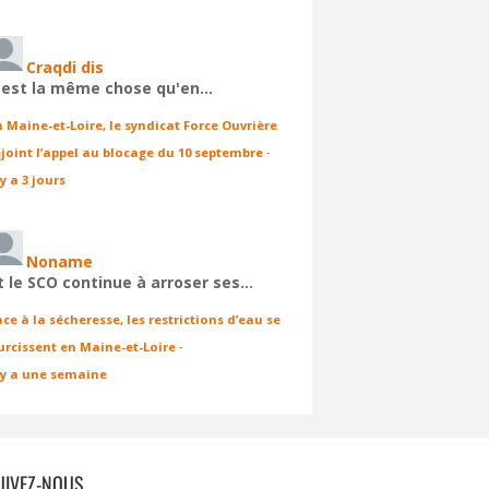
Craqdi dis
'est la même chose qu'en…
n Maine-et-Loire, le syndicat Force Ouvrière
ejoint l’appel au blocage du 10 septembre
·
 y a 3 jours
Noname
t le SCO continue à arroser ses…
ace à la sécheresse, les restrictions d’eau se
urcissent en Maine-et-Loire
·
l y a une semaine
UIVEZ-NOUS