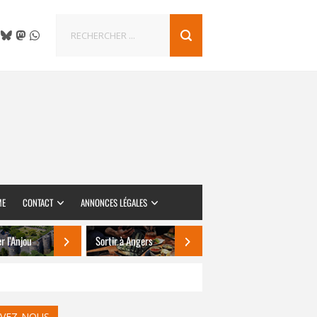
ME
CONTACT
ANNONCES LÉGALES
er l’Anjou
Sortir à Angers
IVEZ-NOUS