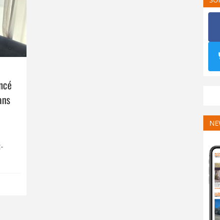
encé
ans
NE
-