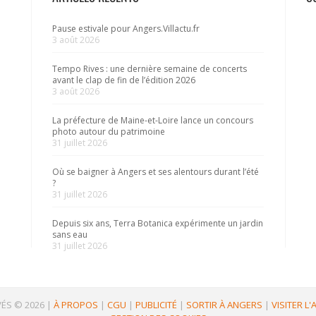
Pause estivale pour Angers.Villactu.fr
3 août 2026
Tempo Rives : une dernière semaine de concerts
avant le clap de fin de l’édition 2026
3 août 2026
La préfecture de Maine-et-Loire lance un concours
photo autour du patrimoine
31 juillet 2026
Où se baigner à Angers et ses alentours durant l’été
?
31 juillet 2026
Depuis six ans, Terra Botanica expérimente un jardin
sans eau
31 juillet 2026
ÉS © 2026
|
À PROPOS
|
CGU
|
PUBLICITÉ
|
SORTIR À ANGERS
|
VISITER L