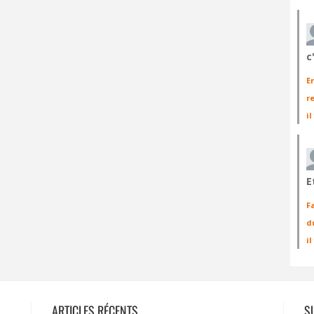
c
E
r
il
E
F
d
i
ARTICLES RÉCENTS
S