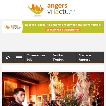
NEWSLETTER
Les dernières actualités d'Angers, chaque vendredi dans
votre boîte e-mail
Trouver un
Visiter
Sortir à
job
l’Anjou
Angers