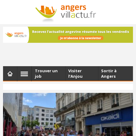
NEWSLETTER
Les dernières actualités d'Angers, chaque vendredi dans
votre boîte e-mail
Trouver un
Visiter
Sortir à
job
l’Anjou
Angers