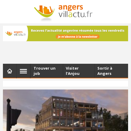
NEWSLETTER
Les dernières actualités d'Angers, chaque vendredi dans
votre boîte e-mail
Trouver un
Visiter
Sortir à
job
l’Anjou
Angers