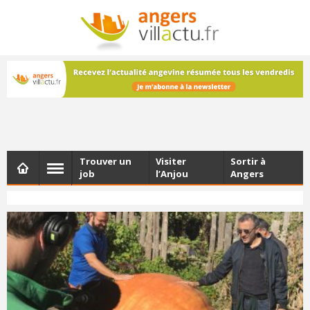
NEWSLETTER
Les dernières actualités d'Angers, chaque vendredi dans
votre boîte e-mail
Trouver un
Visiter
Sortir à
job
l’Anjou
Angers