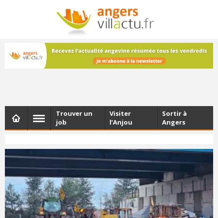
NEWSLETTER
Les dernières actualités d'Angers, chaque vendredi dans
votre boîte e-mail
Trouver un
Visiter
Sortir à
job
l’Anjou
Angers