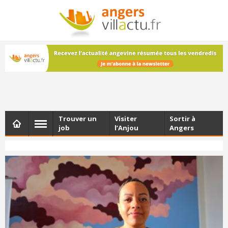
NEWSLETTER
Les dernières actualités d'Angers, chaque vendredi dans
votre boîte e-mail
Trouver un
Visiter
Sortir à
job
l’Anjou
Angers