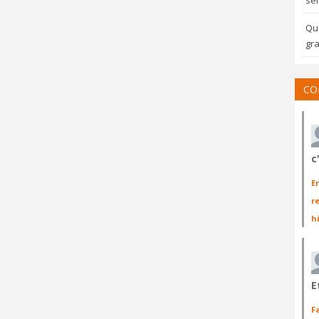
sem
Qua
gra
CO
c
E
r
h
E
F