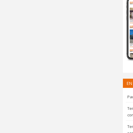
EN
Pau
Te
con
Te