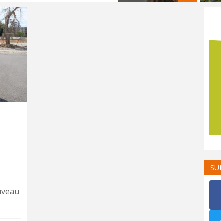
SU
uveau