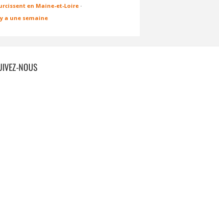
urcissent en Maine-et-Loire
·
l y a une semaine
UIVEZ-NOUS