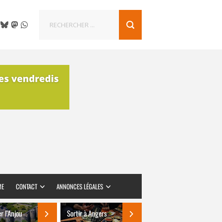
ME
CONTACT
ANNONCES LÉGALES
er l’Anjou
Sortir à Angers