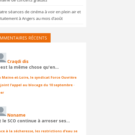
aine de concerts gratuits
tre séances de cinéma à voir en plein air et
tuitement à Angers au mois d’août
MMENTAIRES RÉCENTS
Craqdi dis
'est la même chose qu'en…
n Maine-et-Loire, le syndicat Force Ouvrière
ejoint l’appel au blocage du 10 septembre
·
ier
Noname
t le SCO continue à arroser ses…
ace à la sécheresse, les restrictions d’eau se