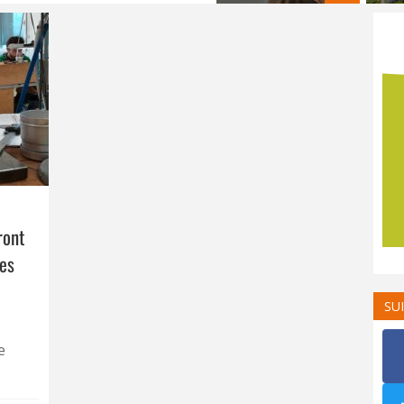
ront
des
SU
e