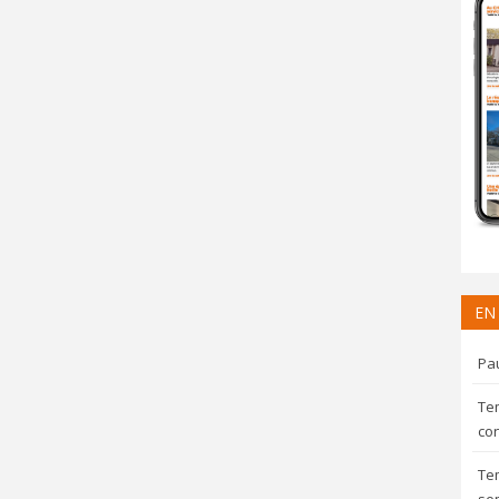
EN
Pau
Te
con
Te