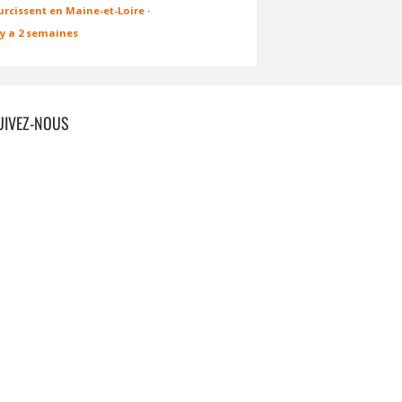
urcissent en Maine-et-Loire
·
l y a 2 semaines
UIVEZ-NOUS