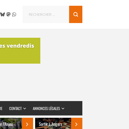
ME
CONTACT
ANNONCES LÉGALES
er l’Anjou
Sortir à Angers