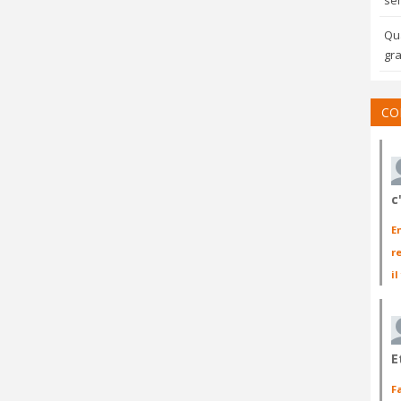
sem
Qua
gra
CO
c
E
r
il
E
F