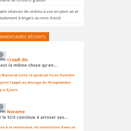
aine de concerts gratuits
tre séances de cinéma à voir en plein air et
tuitement à Angers au mois d’août
MMENTAIRES RÉCENTS
Craqdi dis
'est la même chose qu'en…
n Maine-et-Loire, le syndicat Force Ouvrière
ejoint l’appel au blocage du 10 septembre
·
 y a 4 jours
Noname
t le SCO continue à arroser ses…
ace à la sécheresse, les restrictions d’eau se