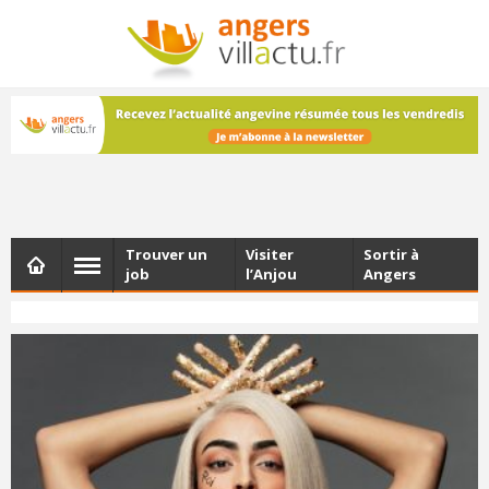
NEWSLETTER
Les dernières actualités d'Angers, chaque vendredi dans
votre boîte e-mail
Trouver un
Visiter
Sortir à
job
l’Anjou
Angers