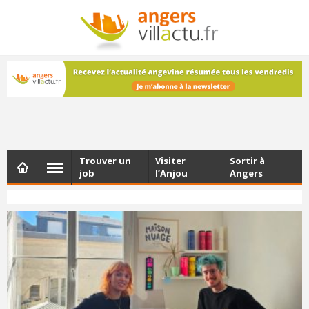
NEWSLETTER
Les dernières actualités d'Angers, chaque vendredi dans
votre boîte e-mail
Trouver un
Visiter
Sortir à
job
l’Anjou
Angers