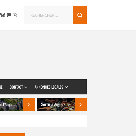
ME
CONTACT
ANNONCES LÉGALES
er l’Anjou
Sortir à Angers