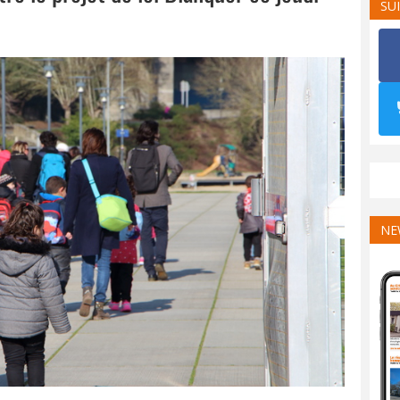
SU
NE