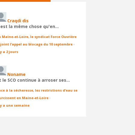
Craqdi dis
'est la même chose qu'en…
n Maine-et-Loire, le syndicat Force Ouvrière
ejoint l’appel au blocage du 10 septembre
·
 y a 2 jours
Noname
t le SCO continue à arroser ses…
ace à la sécheresse, les restrictions d’eau se
urcissent en Maine-et-Loire
·
l y a une semaine