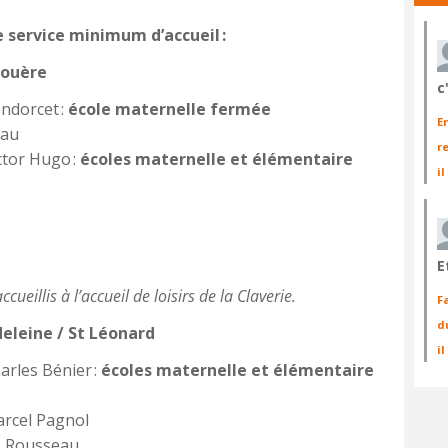
e service minimum d’accueil :
louère
c
ndorcet :
école maternelle fermée
E
eau
r
ctor Hugo :
écoles maternelle et élémentaire
il
E
ueillis à l’accueil de loisirs de la Claverie.
F
d
deleine / St Léonard
i
arles Bénier :
écoles maternelle et élémentaire
arcel Pagnol
J. Rousseau