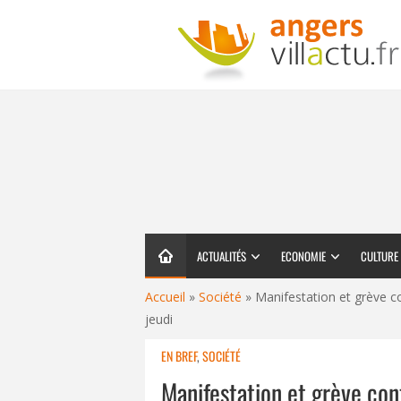
ACTUALITÉS
ECONOMIE
CULTURE
Accueil
»
Société
»
Manifestation et grève co
jeudi
EN BREF
,
SOCIÉTÉ
Manifestation et grève cont