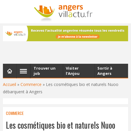
NEWSLETTER
Les dernières actualités d'Angers, chaque vendredi dans
votre boîte e-mail
Trouver un
Visiter
Sortir à
job
l’Anjou
Angers
Accueil
»
Commerce
»
Les cosmétiques bio et naturels Nuoo
débarquent à Angers
COMMERCE
Les cosmétiques bio et naturels Nuoo