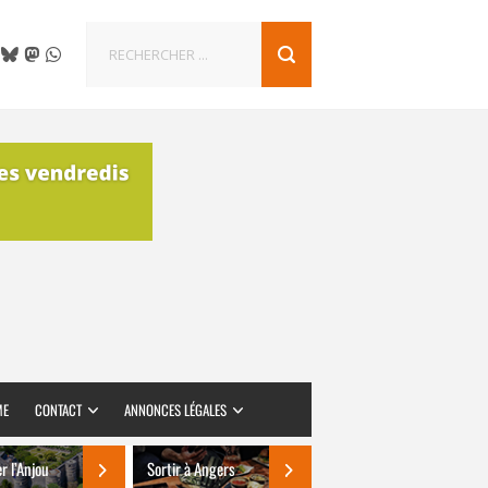
ME
CONTACT
ANNONCES LÉGALES
er l’Anjou
Sortir à Angers