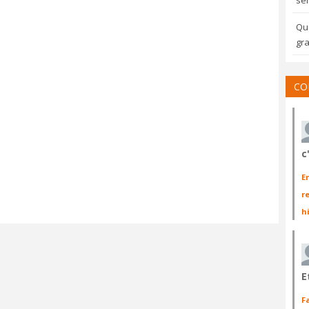
sem
Qua
gra
CO
c
E
r
h
E
F