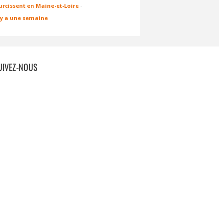
urcissent en Maine-et-Loire
·
l y a une semaine
UIVEZ-NOUS