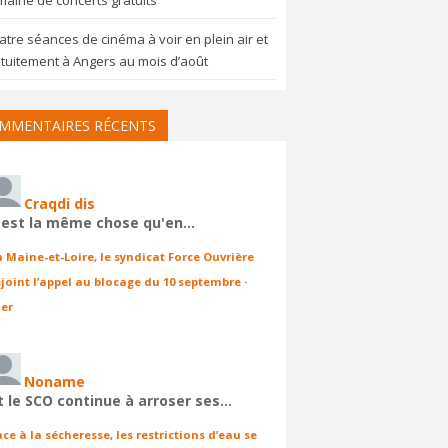
aine de concerts gratuits
tre séances de cinéma à voir en plein air et
tuitement à Angers au mois d’août
MMENTAIRES RÉCENTS
Craqdi dis
'est la même chose qu'en…
n Maine-et-Loire, le syndicat Force Ouvrière
ejoint l’appel au blocage du 10 septembre
·
ier
Noname
t le SCO continue à arroser ses…
ace à la sécheresse, les restrictions d’eau se