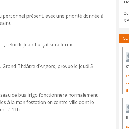
sem
Qua
du personnel présent, avec une priorité donnée à
gra
saint.
CO
, celui de Jean-Lurçat sera fermé.
u Grand-Théâtre d’Angers, prévue le jeudi 5
c
E
r
il
réseau de bus Irigo fonctionnera normalement,
ées à la manifestation en centre-ville dont le
erc à 11h.
E
F