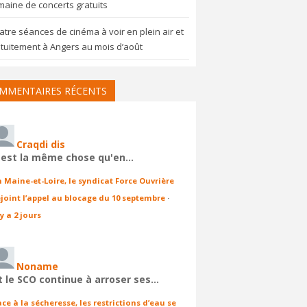
aine de concerts gratuits
tre séances de cinéma à voir en plein air et
tuitement à Angers au mois d’août
MMENTAIRES RÉCENTS
Craqdi dis
'est la même chose qu'en…
n Maine-et-Loire, le syndicat Force Ouvrière
ejoint l’appel au blocage du 10 septembre
·
 y a 2 jours
Noname
t le SCO continue à arroser ses…
ace à la sécheresse, les restrictions d’eau se