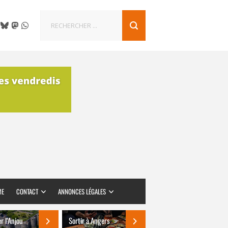
ME
CONTACT
ANNONCES LÉGALES
er l’Anjou
Sortir à Angers