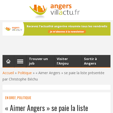
NEWSLETTER
Les dernières actualités d'Angers, chaque vendredi dans
votre boîte e-mail
Trouver un
Visiter
Sortir à
job
l’Anjou
Angers
Accueil
»
Politique
»
« Aimer Angers » se paie la liste présentée
par Christophe Béchu
EN BREF
,
POLITIQUE
« Aimer Angers » se paie la liste