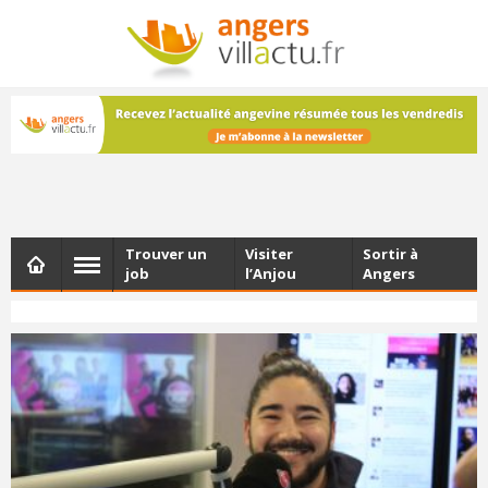
NEWSLETTER
Les dernières actualités d'Angers, chaque vendredi dans
votre boîte e-mail
Trouver un
Visiter
Sortir à
job
l’Anjou
Angers