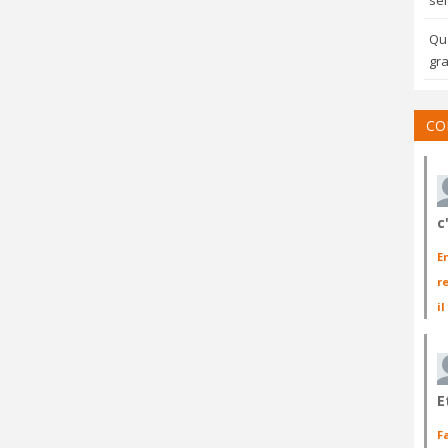
sem
Qua
gra
CO
c
E
r
il
E
F