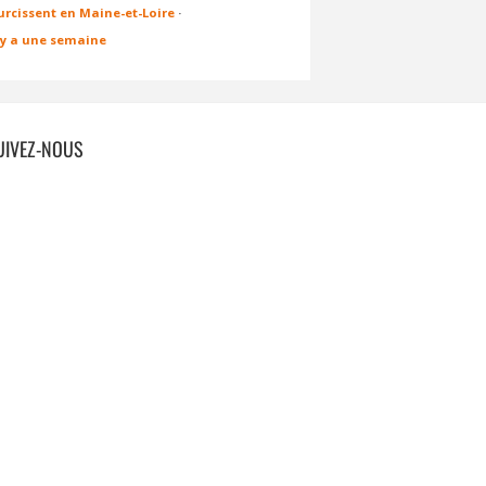
urcissent en Maine-et-Loire
·
l y a une semaine
UIVEZ-NOUS