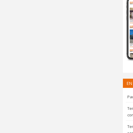
EN
Pau
Te
con
Te