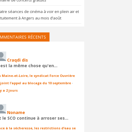
aine de concerts gratuits
tre séances de cinéma à voir en plein air et
tuitement à Angers au mois d’août
MMENTAIRES RÉCENTS
Craqdi dis
'est la même chose qu'en…
n Maine-et-Loire, le syndicat Force Ouvrière
ejoint l’appel au blocage du 10 septembre
·
 y a 2 jours
Noname
t le SCO continue à arroser ses…
ace à la sécheresse, les restrictions d’eau se