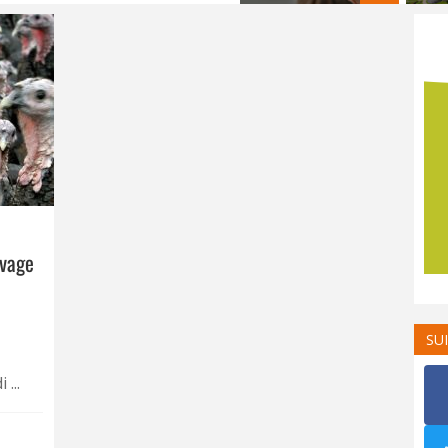
evage
SU
...