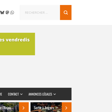
ME
CONTACT
ANNONCES LÉGALES
er l’Anjou
Sortir à Angers