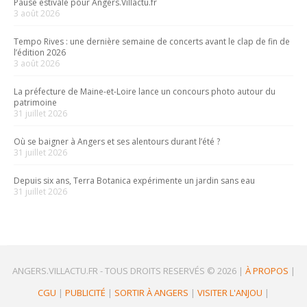
Pause estivale pour Angers.Villactu.fr
3 août 2026
Tempo Rives : une dernière semaine de concerts avant le clap de fin de
l’édition 2026
3 août 2026
La préfecture de Maine-et-Loire lance un concours photo autour du
patrimoine
31 juillet 2026
Où se baigner à Angers et ses alentours durant l’été ?
31 juillet 2026
Depuis six ans, Terra Botanica expérimente un jardin sans eau
31 juillet 2026
ANGERS.VILLACTU.FR -
TOUS DROITS RESERVÉS © 2026
|
À PROPOS
|
CGU
|
PUBLICITÉ
|
SORTIR À ANGERS
|
VISITER L'ANJOU
|