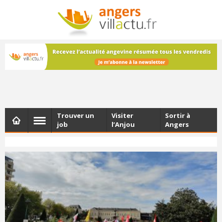
NEWSLETTER
Les dernières actualités d'Angers, chaque vendredi dans
votre boîte e-mail
Trouver un
Visiter
Sortir à
job
l’Anjou
Angers