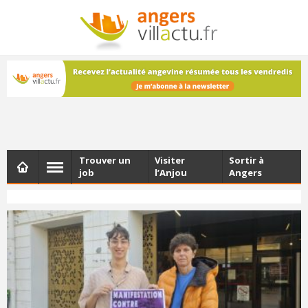
NEWSLETTER
Les dernières actualités d'Angers, chaque vendredi dans
votre boîte e-mail
Trouver un
Visiter
Sortir à
job
l’Anjou
Angers