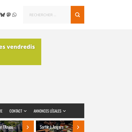
ME
CONTACT
ANNONCES LÉGALES
er l’Anjou
Sortir à Angers