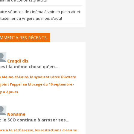
aine de concerts gratuits
tre séances de cinéma à voir en plein air et
tuitement à Angers au mois d’août
MMENTAIRES RÉCENTS
Craqdi dis
'est la même chose qu'en…
n Maine-et-Loire, le syndicat Force Ouvrière
ejoint l’appel au blocage du 10 septembre
·
 y a 2 jours
Noname
t le SCO continue à arroser ses…
ace à la sécheresse, les restrictions d’eau se