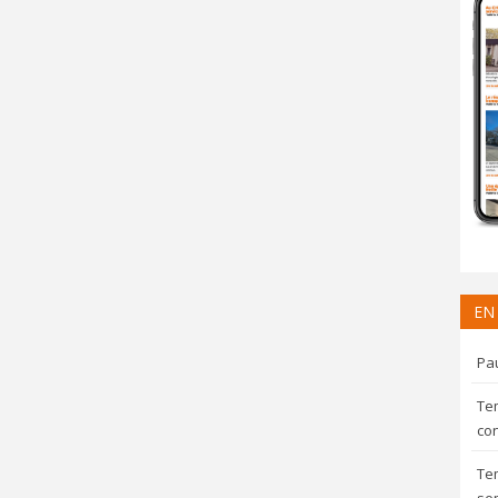
EN
Pau
Te
con
Te