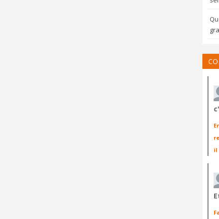
sem
Qua
gra
CO
c
E
r
il
E
F