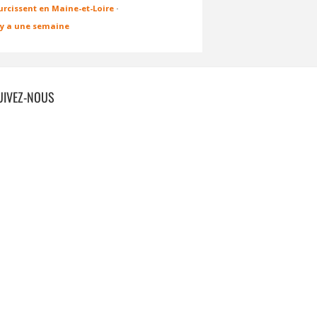
urcissent en Maine-et-Loire
·
l y a une semaine
UIVEZ-NOUS