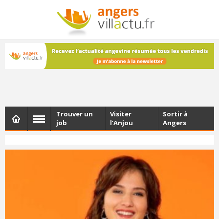
NEWSLETTER
Les dernières actualités d'Angers, chaque vendredi dans
votre boîte e-mail
Trouver un
Visiter
Sortir à
job
l’Anjou
Angers