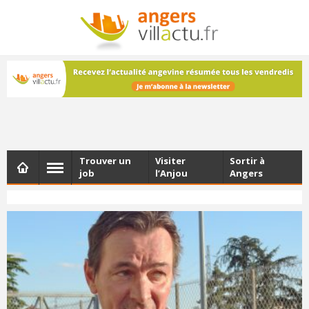
NEWSLETTER
Les dernières actualités d'Angers, chaque vendredi dans
votre boîte e-mail
Trouver un
Visiter
Sortir à
job
l’Anjou
Angers