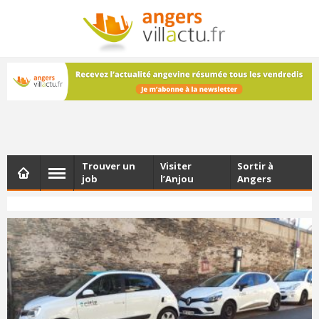
NEWSLETTER
Les dernières actualités d'Angers, chaque vendredi dans
votre boîte e-mail
Trouver un
Visiter
Sortir à
job
l’Anjou
Angers