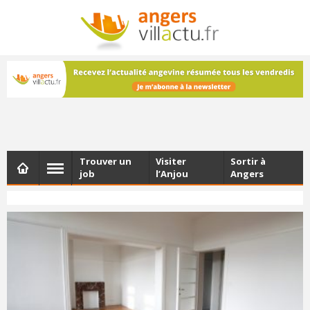
NEWSLETTER
Les dernières actualités d'Angers, chaque vendredi dans
votre boîte e-mail
Trouver un
Visiter
Sortir à
job
l’Anjou
Angers