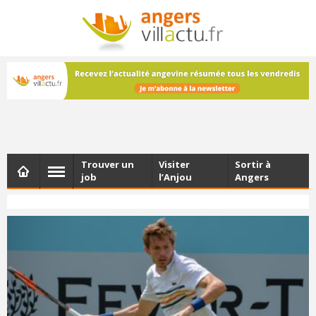
NEWSLETTER
Les dernières actualités d'Angers, chaque vendredi dans
votre boîte e-mail
Trouver un
Visiter
Sortir à
job
l’Anjou
Angers