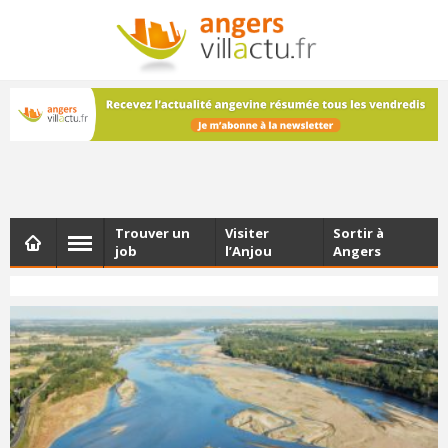
NEWSLETTER
Les dernières actualités d'Angers, chaque vendredi dans
votre boîte e-mail
Trouver un
Visiter
Sortir à
job
l’Anjou
Angers