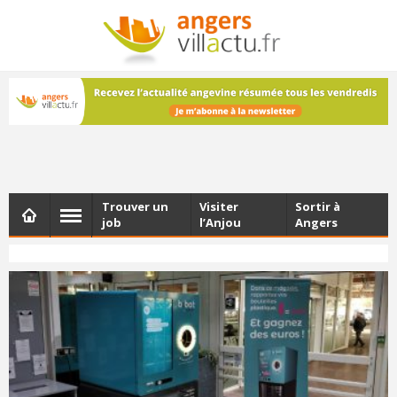
NEWSLETTER
Les dernières actualités d'Angers, chaque vendredi dans
votre boîte e-mail
Trouver un
Visiter
Sortir à
job
l’Anjou
Angers