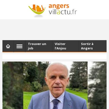
NEWSLETTER
Les dernières actualités d'Angers, chaque vendredi dans
votre boîte e-mail
Trouver un
Visiter
Sortir à
job
l’Anjou
Angers