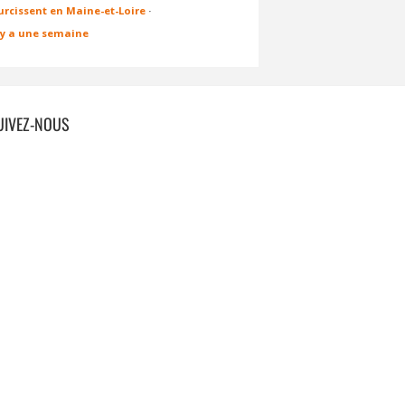
urcissent en Maine-et-Loire
·
l y a une semaine
UIVEZ-NOUS