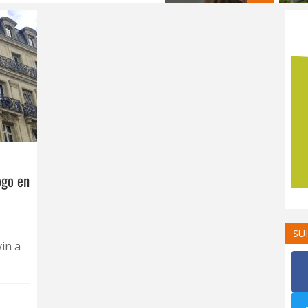
ogo en
SU
in a