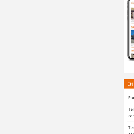
EN
Pau
Te
con
Te