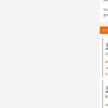
sem
Qua
gra
CO
c
E
r
il
E
F