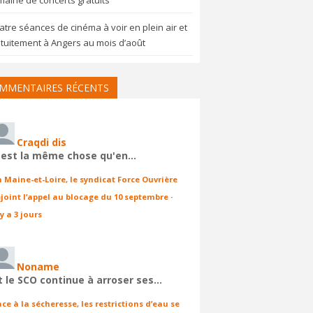
aine de concerts gratuits
tre séances de cinéma à voir en plein air et
tuitement à Angers au mois d’août
MMENTAIRES RÉCENTS
Craqdi dis
'est la même chose qu'en…
n Maine-et-Loire, le syndicat Force Ouvrière
ejoint l’appel au blocage du 10 septembre
·
 y a 3 jours
Noname
t le SCO continue à arroser ses…
ace à la sécheresse, les restrictions d’eau se