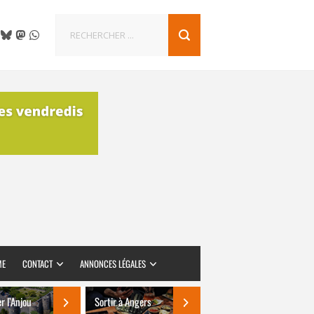
ME
CONTACT
ANNONCES LÉGALES
er l’Anjou
Sortir à Angers