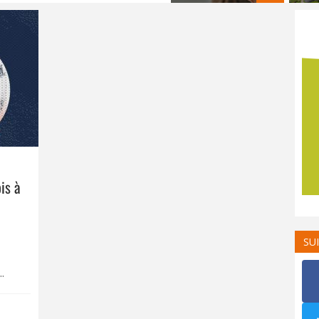
is à
SU
.