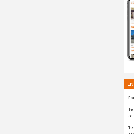
EN
Pau
Te
con
Te