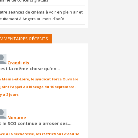
aine de concerts gratuits
tre séances de cinéma à voir en plein air et
tuitement à Angers au mois d’août
MMENTAIRES RÉCENTS
Craqdi dis
'est la même chose qu'en…
n Maine-et-Loire, le syndicat Force Ouvrière
ejoint l’appel au blocage du 10 septembre
·
 y a 2 jours
Noname
t le SCO continue à arroser ses…
ace à la sécheresse, les restrictions d’eau se