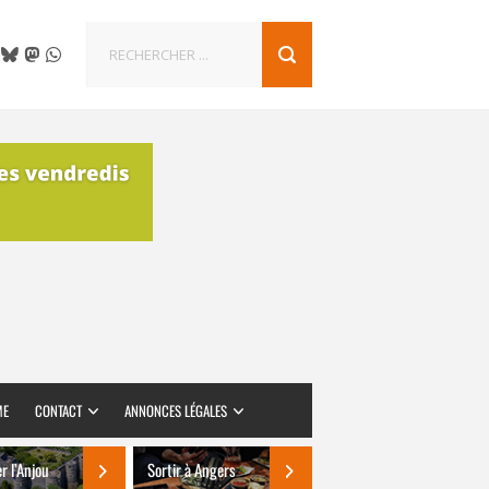
ME
CONTACT
ANNONCES LÉGALES
er l’Anjou
Sortir à Angers