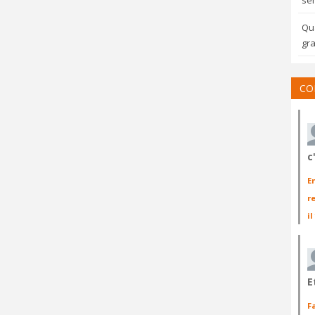
sem
Qua
gra
CO
c
E
r
il
E
F