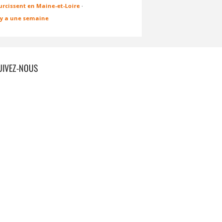
urcissent en Maine-et-Loire
·
l y a une semaine
UIVEZ-NOUS