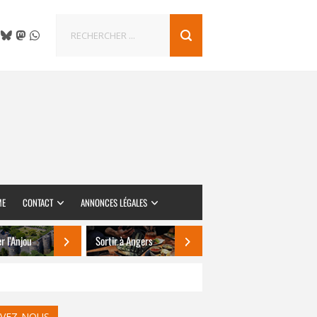
ME
CONTACT
ANNONCES LÉGALES
er l’Anjou
Sortir à Angers
IVEZ-NOUS