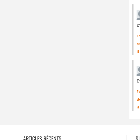
c
E
r
il
E
F
d
i
ARTICLES RÉCENTS
S