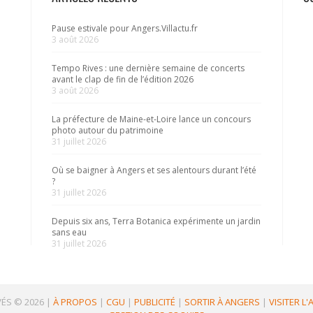
Pause estivale pour Angers.Villactu.fr
3 août 2026
Tempo Rives : une dernière semaine de concerts
avant le clap de fin de l’édition 2026
3 août 2026
La préfecture de Maine-et-Loire lance un concours
photo autour du patrimoine
31 juillet 2026
Où se baigner à Angers et ses alentours durant l’été
?
31 juillet 2026
Depuis six ans, Terra Botanica expérimente un jardin
sans eau
31 juillet 2026
ÉS © 2026
|
À PROPOS
|
CGU
|
PUBLICITÉ
|
SORTIR À ANGERS
|
VISITER L