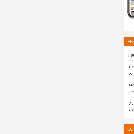
EN
Pau
Te
con
Te
sem
Qua
gra
CO