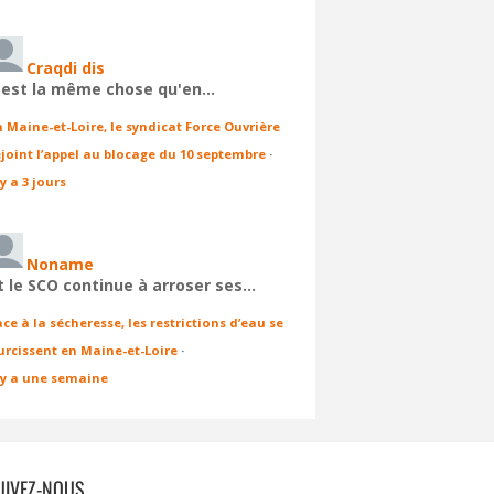
Craqdi dis
'est la même chose qu'en…
n Maine-et-Loire, le syndicat Force Ouvrière
ejoint l’appel au blocage du 10 septembre
·
 y a 3 jours
Noname
t le SCO continue à arroser ses…
ace à la sécheresse, les restrictions d’eau se
urcissent en Maine-et-Loire
·
l y a une semaine
UIVEZ-NOUS