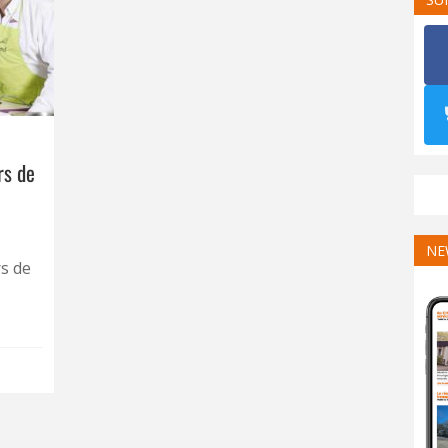
rs de
NE
rs de