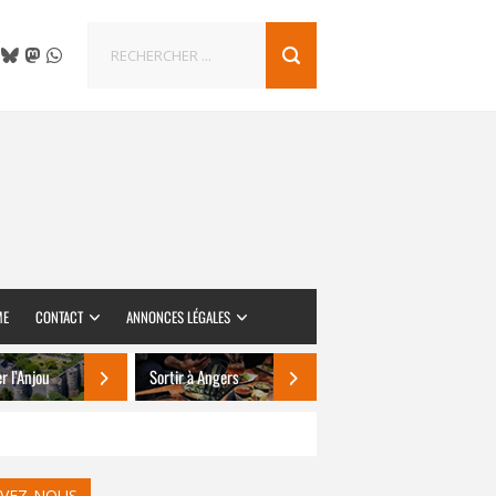
ME
CONTACT
ANNONCES LÉGALES
er l’Anjou
Sortir à Angers
IVEZ-NOUS