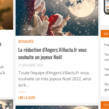
EN
ACTUALITÉS
s
Pau
La rédaction d’Angers.Villactu.fr vous
Te
souhaite un joyeux Noël
con
24 DÉCEMBRE 2022
ous
Te
u’à
Toute l’équipe d’Angers.Villactu.fr vous
sem
souhaite un très joyeux Noël 2022, ainsi
Qua
qu’à ...
gra
LIRE LA SUITE
CO