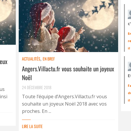
c
E
r
il
ACTUALITÉS
,
EN BREF
yeux
Angers.Villactu.fr vous souhaite un joyeux
Noël
E
F
24 DÉCEMBRE 2018
ous
d
insi
Toute l’équipe d’Angers.Villactu.fr vous
i
souhaite un joyeux Noël 2018 avec vos
proches. En ...
LIRE LA SUITE