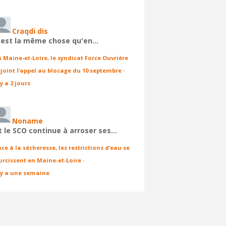
Craqdi dis
'est la même chose qu'en…
n Maine-et-Loire, le syndicat Force Ouvrière
ejoint l’appel au blocage du 10 septembre
·
 y a 2 jours
Noname
t le SCO continue à arroser ses…
ace à la sécheresse, les restrictions d’eau se
urcissent en Maine-et-Loire
·
l y a une semaine