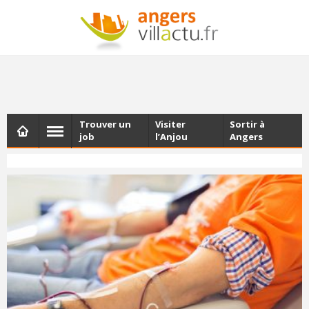
NEWSLETTER
Les dernières actualités d'Angers, chaque vendredi dans
votre boîte e-mail
Trouver un
Visiter
Sortir à
job
l’Anjou
Angers