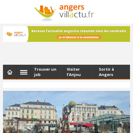
NEWSLETTER
Les dernières actualités d'Angers, chaque vendredi dans
votre boîte e-mail
Trouver un
Visiter
Sortir à
job
l’Anjou
Angers