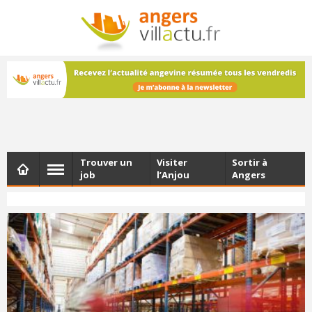
NEWSLETTER
Les dernières actualités d'Angers, chaque vendredi dans
votre boîte e-mail
Trouver un
Visiter
Sortir à
job
l’Anjou
Angers