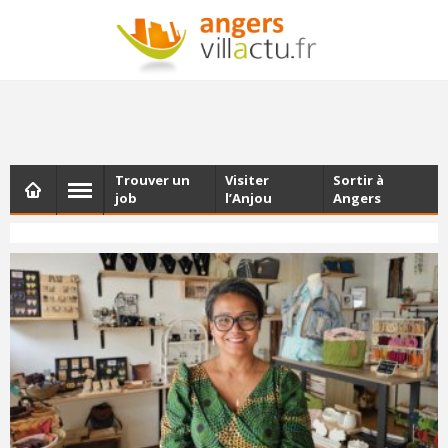
NEWSLETTER
Les dernières actualités d'Angers, chaque vendredi dans
votre boîte e-mail
Trouver un
Visiter
Sortir à
job
l’Anjou
Angers