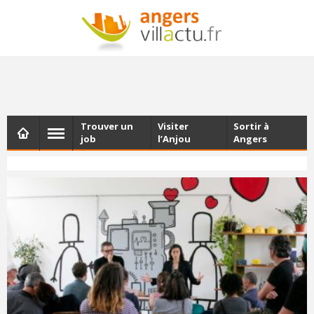
NEWSLETTER
Les dernières actualités d'Angers, chaque vendredi dans
votre boîte e-mail
Trouver un
Visiter
Sortir à
job
l’Anjou
Angers