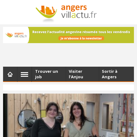
NEWSLETTER
Les dernières actualités d'Angers, chaque vendredi dans
votre boîte e-mail
Trouver un
Visiter
Sortir à
job
l’Anjou
Angers