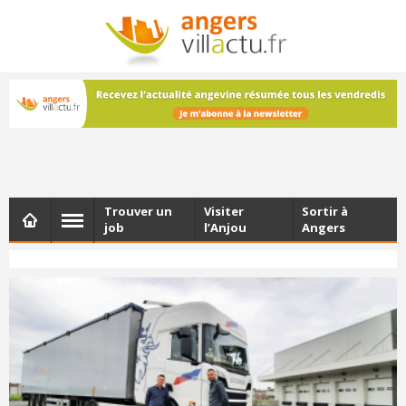
NEWSLETTER
Les dernières actualités d'Angers, chaque vendredi dans
votre boîte e-mail
Trouver un
Visiter
Sortir à
job
l’Anjou
Angers